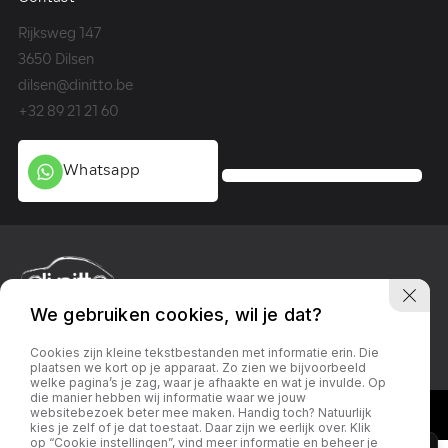
Rijksweg 147
Me
3650 Dilsen
36
dilsen@dinitto.be
Ge
+32 89 21 21 60
+3
Whatsapp
We gebruiken cookies, wil je dat?
Privacy policy
Linkedin
Facebook
Instagram
Cookies zijn kleine tekstbestanden met informatie erin. Die
plaatsen we kort op je apparaat. Zo zien we bijvoorbeeld
welke pagina’s je zag, waar je afhaakte en wat je invulde. Op
die manier hebben wij informatie waar we jouw
websitebezoek beter mee maken. Handig toch? Natuurlijk
kies je zelf of je dat toestaat. Daar zijn we eerlijk over. Klik
×
op “Cookie instellingen”, vind meer informatie en beheer je