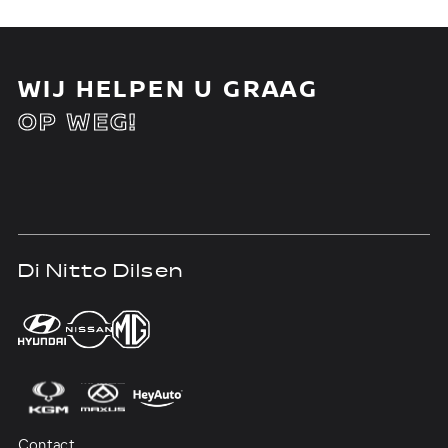
WIJ HELPEN U GRAAG
OP WEG!
Di Nitto Dilsen
D
Contact
Co