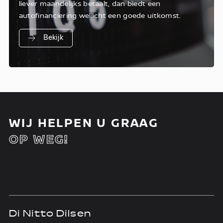
liever maandelijks betaalt, dan biedt een
autofinanciering wellicht een goede uitkomst.
Bekijk
WIJ HELPEN U GRAAG
OP WEG!
Di Nitto Dilsen
D