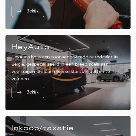
Bekijk
HeyAuto
HeyAuto.be is een toonaangevende autodealer in
België, gespecialiseerd in een breed scala aan
voertuigen om aan diverse klantbehoeften te
voldoen.
Bekijk
Inkoop/taxatie