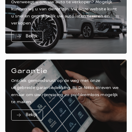
Overweegt u om uw auto te verkopen? Mogelijk
kunnen wij u van dienst zijn. Via onze website kunt
u snel en gemakkelijk uw auto laten taxeren en
verkopen.
Bekijk
Garantie
Ontdek gemoedsrust op de weg met onze
uitgebreide garantiedekking. Bij Di Nitto streven we
ernaar om uw rijervaring zo probleemloos mogelijk
te maken.
Bekijk