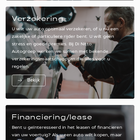
Verzekering
U wilt uw auto optimaal verzekeren, of u nu een
zakelijke of particuliere rijder bent. U wilt geen
stress en goede premies. Bij Di Nitto
Autogroep werken we samen met bekende
verzekeringsmaatschappijen die alles voor u
regelen.
Bekijk
Financiering/lease
Bent u geïnteresseerd in het leasen of financieren
van uw voertuig? Als u een auto wilt kopen, maar