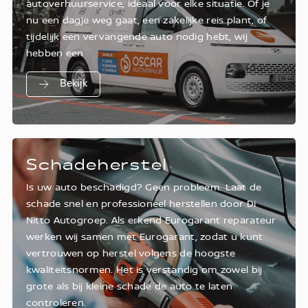
autoverhuurservice, ideaal voor elke situatie. Of je
nu een dagje weg gaat, een zakelijke reis plant, of
tijdelijk een vervangende auto nodig hebt, wij
hebben een
Bekijk
Schadeherstel
Is uw auto beschadigd? Geen probleem. Laat de
schade snel en professioneel herstellen door Di
Nitto Autogroep. Als erkend Eurogarant reparateur
werken wij samen met Eurogarant, zodat u kunt
vertrouwen op herstel volgens de hoogste
kwaliteitsnormen. Het is verstandig om zowel bij
grote als bij kleine schade de auto te laten
controleren.