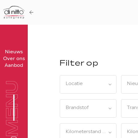
Home
Nieuws
Over ons
Filter op
Nieuws
Aanbod
Over ons
Werken bij
MENU
Locatie
Nieu
Aanbod
Vergelijk
Brandstof
Tran
Favorieten
Verkocht
Kilometerstand van