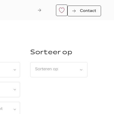
Contact
Sorteer op
Sorteren op
er
ot