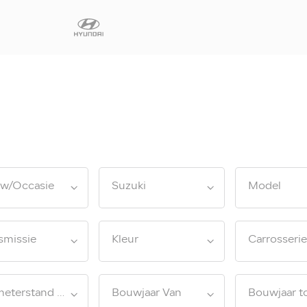
Diensten
Faq
Fleet
Autoverhuur
w/Occasie
Suzuki
Model
Werkplaats
Carrosseriecent
smissie
Kleur
Carrosserie
Contact
Kilometerstand tot
Bouwjaar Van
Bouwjaar t