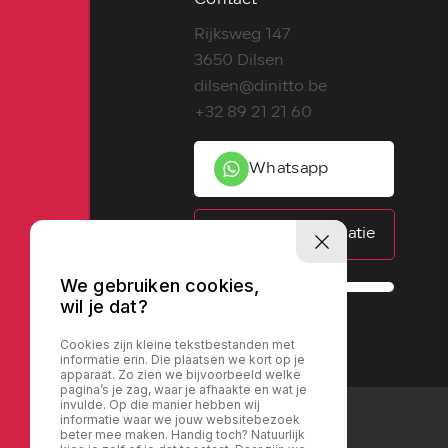
Contact
Rijksweg 147
3650 Dilsen
dilsen@dinitto.be
+32 89 21 21 60
Whatsapp
Contactinformatie
We gebruiken cookies,
wil je dat?
Cookies zijn kleine tekstbestanden met
informatie erin. Die plaatsen we kort op je
apparaat. Zo zien we bijvoorbeeld welke
pagina’s je zag, waar je afhaakte en wat je
invulde. Op die manier hebben wij
informatie waar we jouw websitebezoek
beter mee maken. Handig toch? Natuurlijk