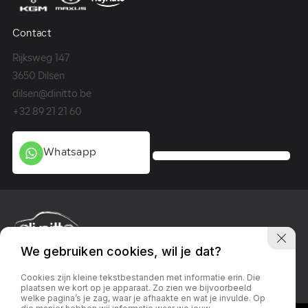
Contact
Co
Rijksweg 147
Me
3650 Dilsen
36
dilsen@dinitto.be
Ge
+32 89 21 21 60
+3
Whatsapp
We gebruiken cookies, wil je dat?
Privacy policy
Linkedin
Facebook
Instagram
Cookies zijn kleine tekstbestanden met informatie erin. Die
plaatsen we kort op je apparaat. Zo zien we bijvoorbeeld
welke pagina’s je zag, waar je afhaakte en wat je invulde. Op