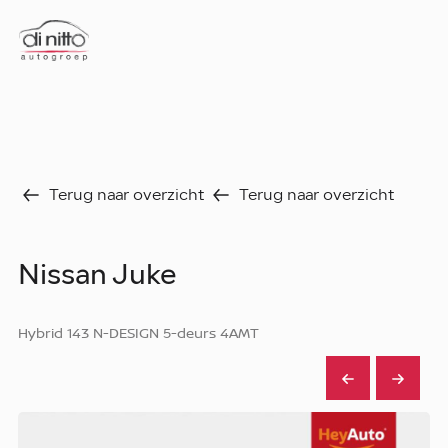
Home
Nieuws
Over ons
Werken bij
Aanbod
Terug naar overzicht
Terug naar overzicht
Vergelijk
Favorieten
Verkocht
Nissan Juke
Diensten
Faq
Fleet
Hybrid 143 N-DESIGN 5-deurs 4AMT
Autoverhuur
Werkplaats
Carrosseriecenter
Contact