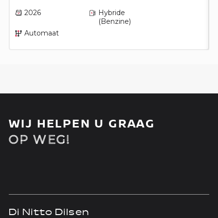
2026
Hybride
(Benzine)
Automaat
WIJ HELPEN U GRAAG
OP WEG!
Di Nitto Dilsen
D