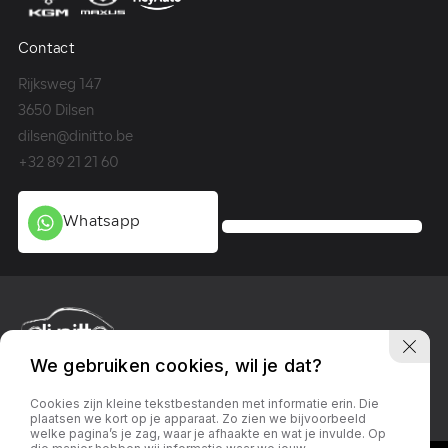
Contact
Co
Rijksweg 147
Me
3650 Dilsen
36
dilsen@dinitto.be
Ge
+32 89 21 21 60
+3
Whatsapp
We gebruiken cookies, wil je dat?
Privacy policy
Linkedin
Facebook
Instagram
Cookies zijn kleine tekstbestanden met informatie erin. Die
plaatsen we kort op je apparaat. Zo zien we bijvoorbeeld
welke pagina’s je zag, waar je afhaakte en wat je invulde. Op