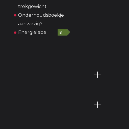
trekgewicht
Onderhoudsboekje
ja
aanwezig?
Energielabel