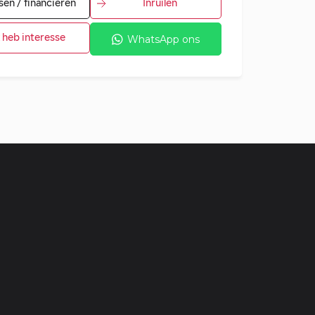
sen / financieren
Inruilen
k heb interesse
WhatsApp ons