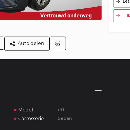
Lea
I
Auto delen
Model
i10
Carrosserie
Sedan