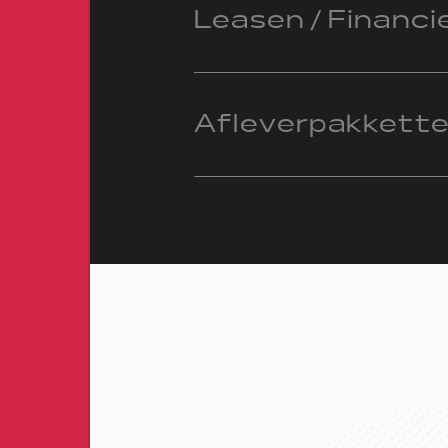
Leasen / Financi
Afleverpakkett