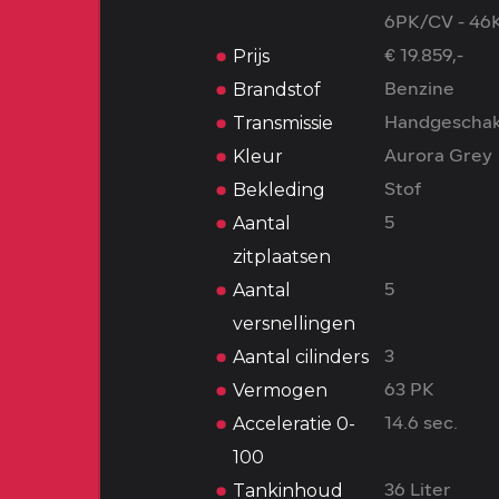
6PK/CV - 4
Prijs
€ 19.859,-
Brandstof
Benzine
Transmissie
Handgeschak
Kleur
Aurora Grey
Bekleding
Stof
Aantal
5
zitplaatsen
Aantal
5
versnellingen
Aantal cilinders
3
Vermogen
63 PK
Acceleratie 0-
14.6 sec.
100
Tankinhoud
36 Liter