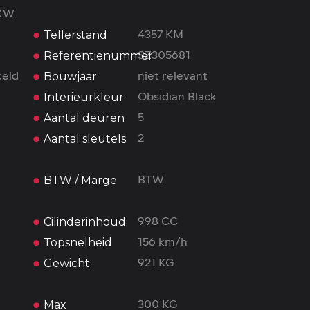
6KW
Tellerstand
4357 KM
Referentienummer
SZ305681
Bouwjaar
eld
niet relevant
Interieurkleur
Obsidian Black
Aantal deuren
5
Aantal sleutels
2
BTW / Marge
BTW
Cilinderinhoud
998 CC
Topsnelheid
156 km/h
Gewicht
921 KG
Max
300 KG