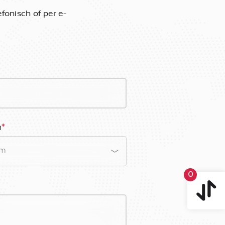
fonisch of per e-
m
*
0