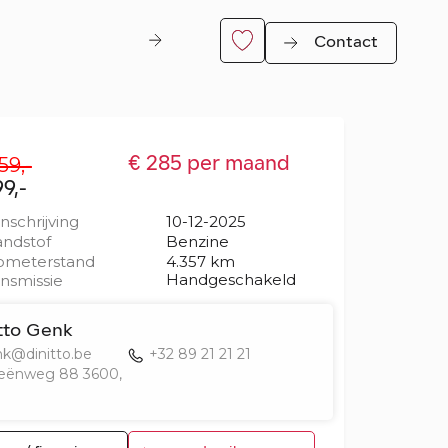
Contact
59,-
€ 285 per maand
99,-
inschrijving
10-12-2025
ndstof
Benzine
ometerstand
4.357 km
Handgeschakeld
nsmissie
er
tto Genk
k@dinitto.be
+32 89 21 21 21
eënweg 88 3600,