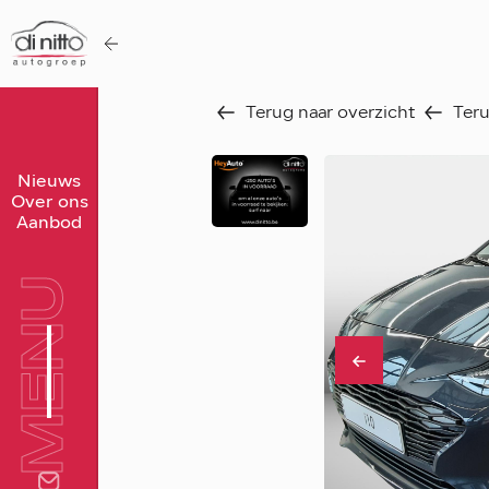
Terug naar overzicht
Teru
Home
Nieuws
Over ons
Nieuws
Aanbod
Over ons
MENU
Werken bij
Aanbod
Vergelijk
Favorieten
Verkocht