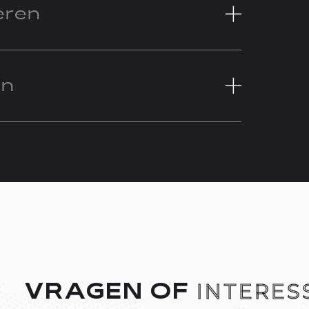
eren
en
INTERES
VRAGEN OF