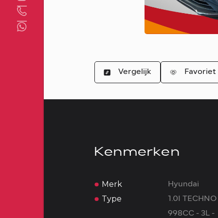
Direct contact
Vergelijk
Favoriet
Kenmerken
Merk
Hyundai
Type
1.0I TECHNO
998CC - 3L -