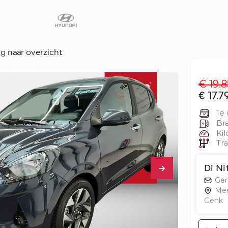
g naar overzicht
€ 19.8
Diensten
€ 17.7
Faq
1e 
Fleet
Bra
Kil
Autoverhuur
Tra
Werkplaats
Carrosseriecent
Di Ni
Gen
Contact
Me
Genk