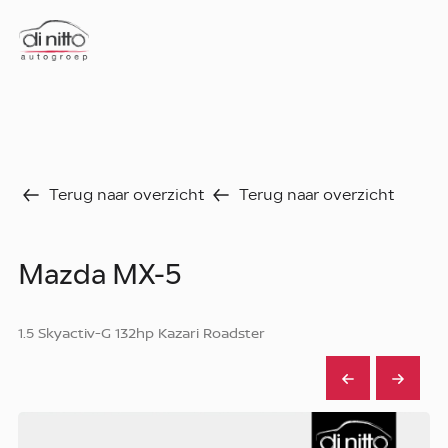
Home
Nieuws
Over ons
Werken bij
Aanbod
Terug naar overzicht
Terug naar overzicht
Vergelijk
Favorieten
Verkocht
Mazda MX-5
Diensten
Faq
Fleet
1.5 Skyactiv-G 132hp Kazari Roadster
Autoverhuur
Werkplaats
Carrosseriecenter
Contact