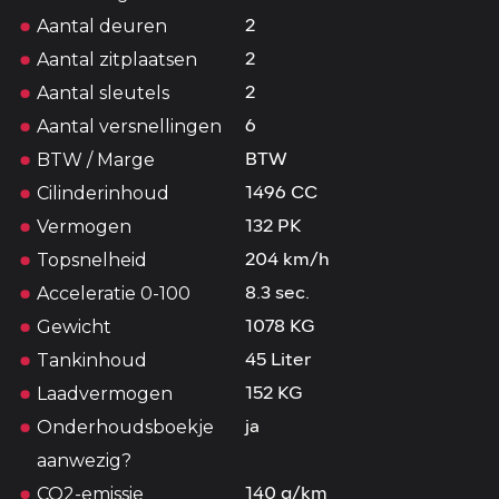
Aantal deuren
2
Aantal zitplaatsen
2
Aantal sleutels
2
Aantal versnellingen
6
BTW / Marge
BTW
Cilinderinhoud
1496 CC
Vermogen
132 PK
Topsnelheid
204 km/h
Acceleratie 0-100
8.3 sec.
Gewicht
1078 KG
Tankinhoud
45 Liter
Laadvermogen
152 KG
Onderhoudsboekje
ja
aanwezig?
CO2-emissie
140 g/km