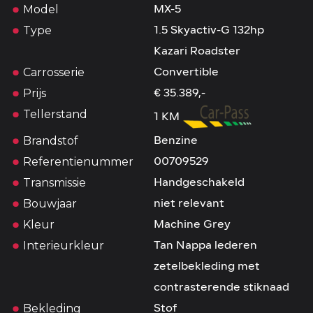
Model
MX-5
Type
1.5 Skyactiv-G 132hp
Kazari Roadster
Carrosserie
Convertible
Prijs
€ 35.389,-
Tellerstand
1 KM
Brandstof
Benzine
Referentienummer
00709529
Transmissie
Handgeschakeld
Bouwjaar
niet relevant
Kleur
Machine Grey
Interieurkleur
Tan Nappa lederen
zetelbekleding met
contrasterende stiknaad
Bekleding
Stof