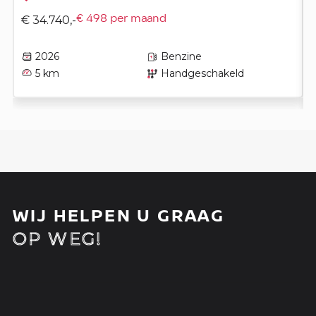
€ 34.740,-
€ 498 per maand
2026
Benzine
5 km
Handgeschakeld
WIJ HELPEN U GRAAG
OP WEG!