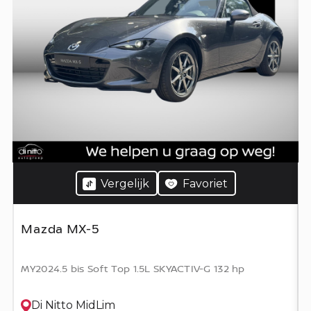
Vergelijk
Favoriet
Mazda MX-5
MY2024.5 bis Soft Top 1.5L SKYACTIV-G 132 hp
Di Nitto MidLim