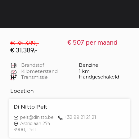
€ 35.389,-
€ 507 per maand
€ 31.389,-
Brandstof
Benzine
Kilometerstand
1 km
Handgeschakeld
Transmissie
Location
Di Nitto Pelt
pelt@dinitto.be
+32 89 21 21 21
Astridlaan 274
3900, Pelt