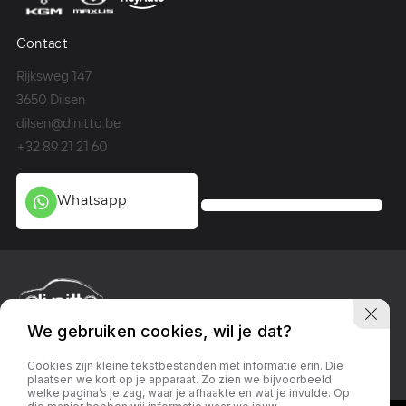
Contact
Co
Rijksweg 147
Me
3650 Dilsen
36
dilsen@dinitto.be
Ge
+32 89 21 21 60
+3
Whatsapp
We gebruiken cookies, wil je dat?
Privacy policy
Linkedin
Facebook
Instagram
Cookies zijn kleine tekstbestanden met informatie erin. Die
plaatsen we kort op je apparaat. Zo zien we bijvoorbeeld
welke pagina’s je zag, waar je afhaakte en wat je invulde. Op