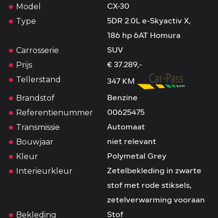
Model
CX-30
Type
5DR 2.0L e-Skyactiv X,
186 hp 6AT Homura
Carrosserie
SUV
Prijs
€ 37.289,-
Tellerstand
347 KM
Brandstof
Benzine
Referentienummer
00625475
Transmissie
Automaat
Bouwjaar
niet relevant
Kleur
Polymetal Grey
Interieurkleur
Zetelbekleding in zwarte
stof met rode stiksels,
zetelverwarming vooraan
Bekleding
Stof