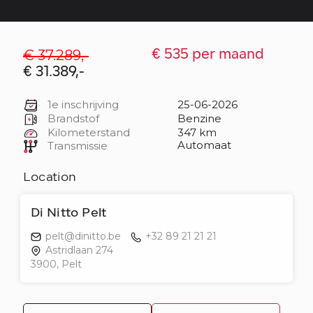
€ 37.289,-
€ 535 per maand
€ 31.389,-
1e inschrijving
25-06-2026
Brandstof
Benzine
Kilometerstand
347 km
Automaat
Transmissie
Location
Di Nitto Pelt
pelt@dinitto.be
+32 89 21 21 21
Astridlaan 274
3900, Pelt