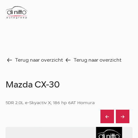
Home
Nieuws
Over ons
Werken bij
Aanbod
Terug naar overzicht
Terug naar overzicht
Vergelijk
Favorieten
Verkocht
Mazda CX-30
Diensten
Faq
Fleet
5DR 2.0L e-Skyactiv X, 186 hp 6AT Homura
Autoverhuur
Werkplaats
Carrosseriecenter
Contact