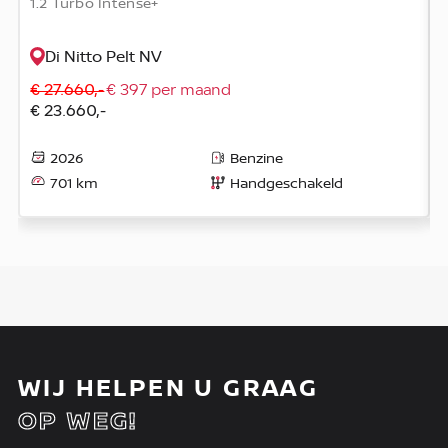
1.2 Turbo Intense+
Di Nitto Pelt NV
€ 27.660,-
€ 397 per maand
€ 23.660,-
2026
Benzine
701 km
Handgeschakeld
WIJ HELPEN U GRAAG
OP WEG!