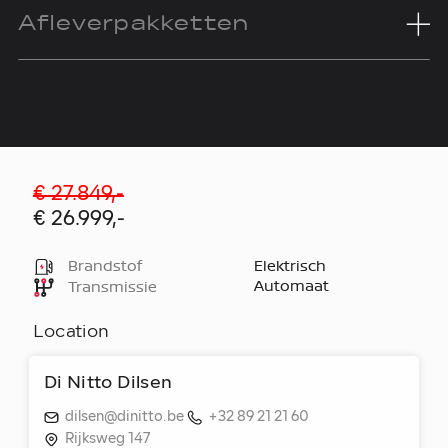
Afleverpakketten
€ 27.849,-
€ 26.999,-
Brandstof
Elektrisch
Automaat
Transmissie
Location
Di Nitto Dilsen
dilsen@dinitto.be
+32 89 21 21 60
Rijksweg 147