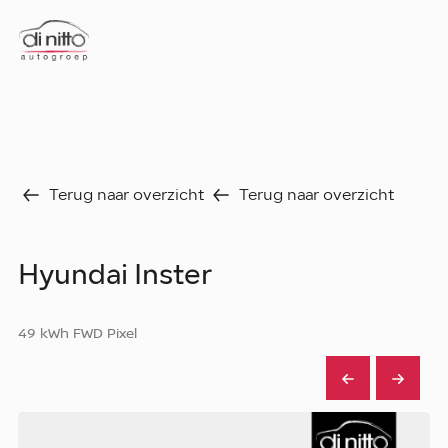
Home
Nieuws
Over ons
Werken bij
Terug naar overzicht
Terug naar overzicht
Aanbod
Vergelijk
Favorieten
Verkocht
Hyundai Inster
Diensten
Faq
49 kWh FWD Pixel
Fleet
Autoverhuur
Werkplaats
Carrosseriecenter
Contact