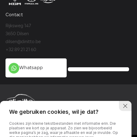
Contact
Co
Rijksweg 147
Me
3650 Dilsen
36
dilsen@dinitto.be
Ge
+32 89 21 21 60
+3
Whatsapp
We gebruiken cookies, wil je dat?
Privacy policy
Linkedin
Facebook
Instagram
Cookies zijn kleine tekstbestanden met informatie erin. Die
plaatsen we kort op je apparaat. Zo zien we bijvoorbeeld
welke pagina’s je zag, waar je afhaakte en wat je invulde. Op