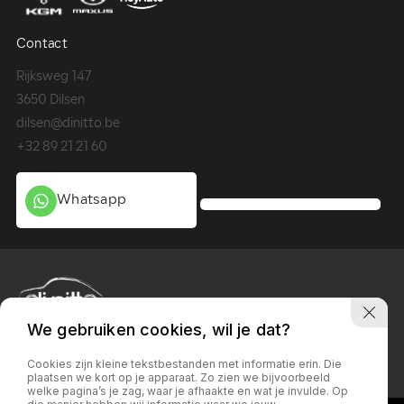
Contact
Co
Rijksweg 147
Me
3650 Dilsen
36
dilsen@dinitto.be
Ge
+32 89 21 21 60
+3
Whatsapp
We gebruiken cookies, wil je dat?
Privacy policy
Linkedin
Facebook
Instagram
Cookies zijn kleine tekstbestanden met informatie erin. Die
plaatsen we kort op je apparaat. Zo zien we bijvoorbeeld
welke pagina’s je zag, waar je afhaakte en wat je invulde. Op