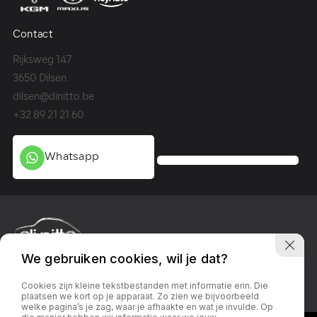
Contact
Co
Rijksweg 147
Me
3650 Dilsen
36
dilsen@dinitto.be
Ge
+32 89 21 21 60
+3
Whatsapp
We gebruiken cookies, wil je dat?
Privacy policy
Linkedin
Facebook
Instagram
Cookies zijn kleine tekstbestanden met informatie erin. Die
plaatsen we kort op je apparaat. Zo zien we bijvoorbeeld
welke pagina’s je zag, waar je afhaakte en wat je invulde. Op