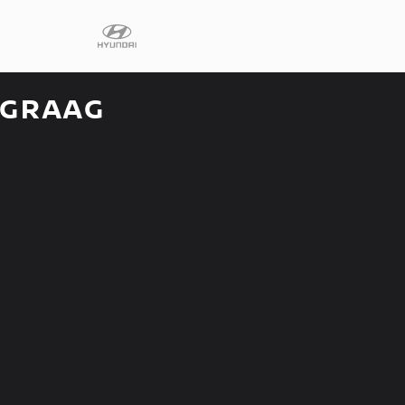
 GRAAG
Diensten
Faq
Fleet
Autoverhuur
Werkplaats
Carrosseriecent
Contact