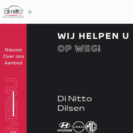
WIJ HELPEN U
OP WEG!
Home
Nieuws
Over ons
Nieuws
Aanbod
Over ons
Werken bij
MENU
Aanbod
Di Nitto
Vergelijk
Dilsen
Favorieten
Verkocht