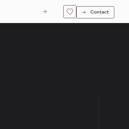
Contact
Di Nitt
er
Genk