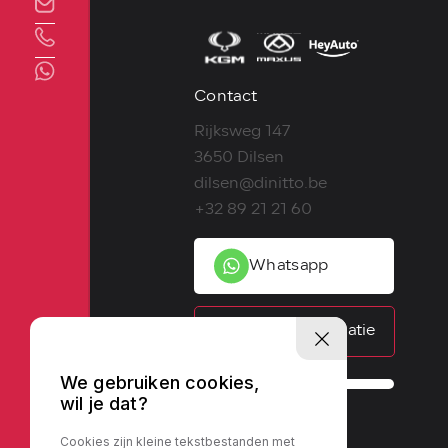
Direct contact
Contact
Rijksweg 147
3650 Dilsen
dilsen@dinitto.be
+32 89 21 21 60
Whatsapp
Contactinformatie
We gebruiken cookies,
wil je dat?
Cookies zijn kleine tekstbestanden met