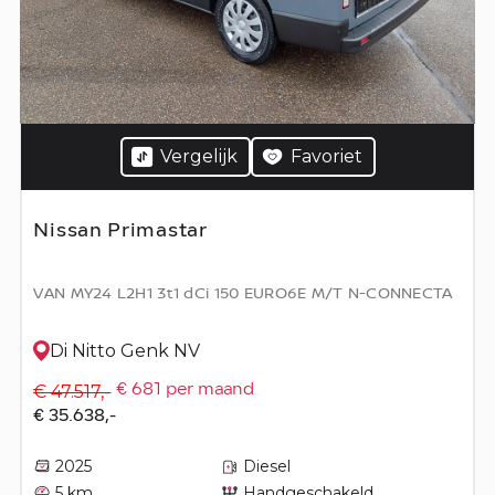
Vergelijk
Favoriet
Nissan Primastar
VAN MY24 L2H1 3t1 dCi 150 EURO6E M/T N-CONNECTA
Di Nitto Genk NV
€ 47.517,-
€ 681 per maand
€ 35.638,-
2025
Diesel
5 km
Handgeschakeld