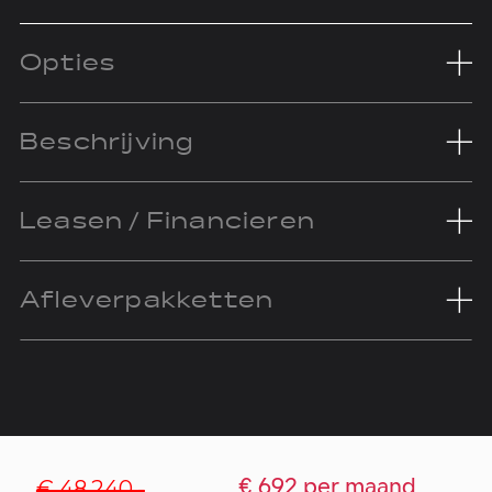
Opties
Beschrijving
Leasen / Financieren
Afleverpakketten
€ 48.240,-
€ 692 per maand