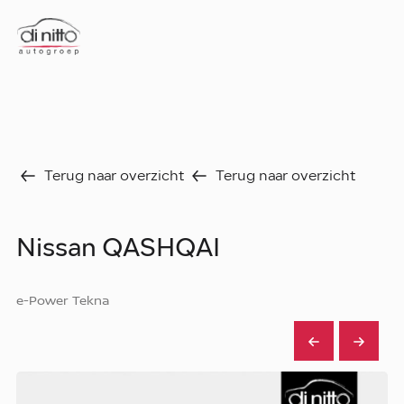
Home
Nieuws
Over ons
Werken bij
Aanbod
Terug naar overzicht
Terug naar overzicht
Vergelijk
Favorieten
Verkocht
Nissan QASHQAI
Diensten
Faq
Fleet
e-Power Tekna
Autoverhuur
Werkplaats
Carrosseriecenter
Contact