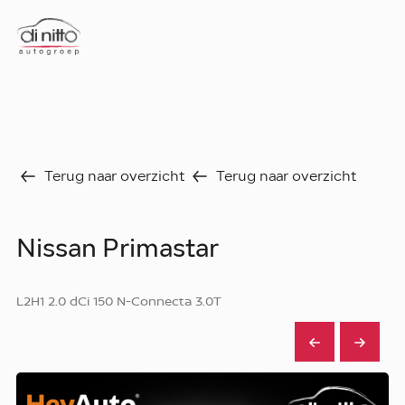
Home
Nieuws
Over ons
Werken bij
Aanbod
Terug naar overzicht
Terug naar overzicht
Vergelijk
Favorieten
Verkocht
Nissan Primastar
Diensten
Faq
Fleet
L2H1 2.0 dCi 150 N-Connecta 3.0T
Autoverhuur
Werkplaats
Carrosseriecenter
Contact