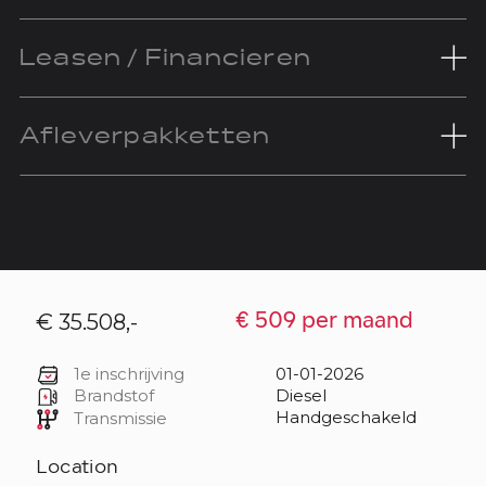
Leasen / Financieren
Afleverpakketten
€ 35.508,-
€ 509 per maand
1e inschrijving
01-01-2026
Brandstof
Diesel
Handgeschakeld
Transmissie
Location