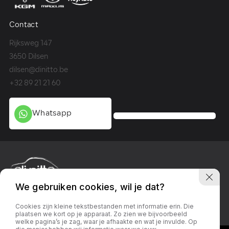
Contact
Co
Rijksweg 147
Me
3650 Dilsen
36
dilsen@dinitto.be
Ge
+32 89 21 21 60
+3
Whatsapp
We gebruiken cookies, wil je dat?
Privacy policy
Linkedin
Facebook
Instagram
Cookies zijn kleine tekstbestanden met informatie erin. Die
plaatsen we kort op je apparaat. Zo zien we bijvoorbeeld
welke pagina’s je zag, waar je afhaakte en wat je invulde. Op