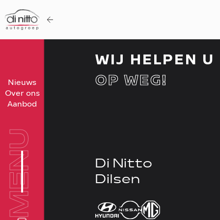
WIJ HELPEN U
OP WEG!
Home
Nieuws
Over ons
Nieuws
Aanbod
Over ons
Werken bij
MENU
Aanbod
Di Nitto
Vergelijk
Dilsen
Favorieten
Verkocht