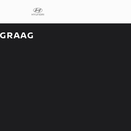
 GRAAG
Diensten
Faq
Fleet
Autoverhuur
Werkplaats
Carrosseriecent
Contact