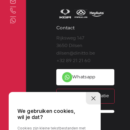
Direct contact
Contact
Rijksweg 147
3650 Dilsen
dilsen@dinitto.be
+32 89 21 21 60
Whatsapp
Contactinformatie
We gebruiken cookies,
wil je dat?
Cookies zijn kleine tekstbestanden met