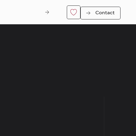
Contact
Di Nitt
er
Genk