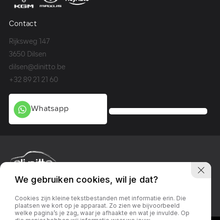
Contact
Co
Rijksweg 147
Me
3650 Dilsen
36
dilsen@dinitto.be
Ge
+32 89 21 21 60
+3
Whatsapp
We gebruiken cookies, wil je dat?
Privacy policy
Linkedin
Facebook
Instagram
Cookies zijn kleine tekstbestanden met informatie erin. Die
plaatsen we kort op je apparaat. Zo zien we bijvoorbeeld
welke pagina’s je zag, waar je afhaakte en wat je invulde. Op