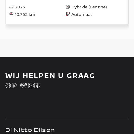
2025
Hybride (Benzine)
10.762 km
Automaat
WIJ HELPEN U GRAAG
OP WEG!
Di Nitto Dilsen
D