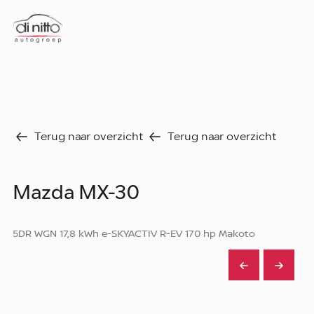
Home
Nieuws
Over ons
Werken bij
Terug naar overzicht
Terug naar overzicht
Aanbod
Vergelijk
Favorieten
Verkocht
Mazda MX-30
Diensten
Faq
5DR WGN 17,8 kWh e-SKYACTIV R-EV 170 hp Makoto
Fleet
Autoverhuur
Werkplaats
Carrosseriecenter
Contact