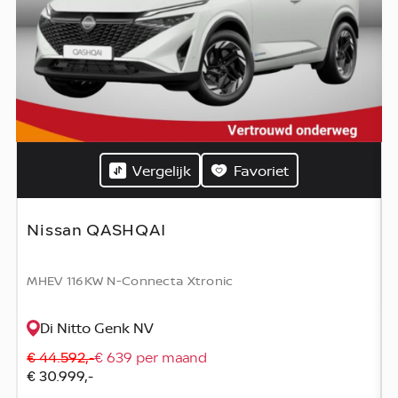
Vergelijk
Favoriet
Nissan QASHQAI
MHEV 116KW N-Connecta Xtronic
Di Nitto Genk NV
€ 44.592,-
€ 639 per maand
€ 30.999,-