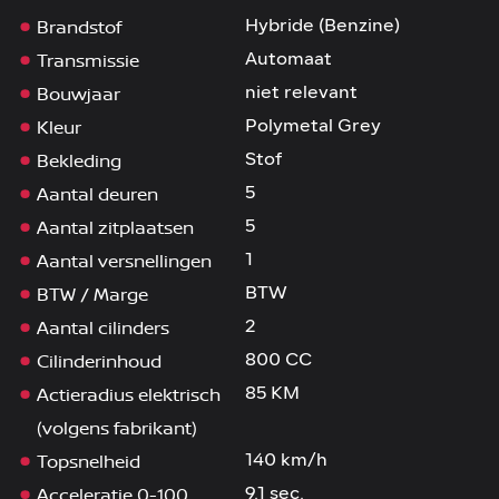
Brandstof
Hybride (Benzine)
Transmissie
Automaat
Bouwjaar
niet relevant
Kleur
Polymetal Grey
Bekleding
Stof
Aantal deuren
5
Aantal zitplaatsen
5
Aantal versnellingen
1
BTW / Marge
BTW
Aantal cilinders
2
Cilinderinhoud
800 CC
Actieradius elektrisch
85 KM
(volgens fabrikant)
Topsnelheid
140 km/h
Acceleratie 0-100
9.1 sec.