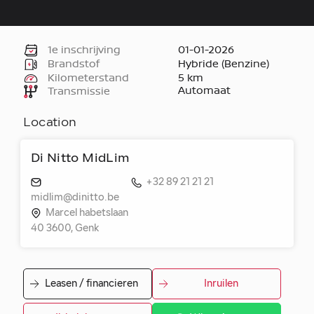
1e inschrijving
01-01-2026
Brandstof
Hybride (Benzine)
Kilometerstand
5 km
Automaat
Transmissie
Location
Di Nitto MidLim
+32 89 21 21 21
midlim@dinitto.be
Marcel habetslaan
40 3600, Genk
Leasen / financieren
Inruilen