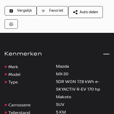
Vergelijk
Favoriet
Auto delen
Kenmerken
Merk
Mazda
Model
MX-30
Type
5DR WGN 17,8 kWh e-
SKYACTIV R-EV 170 hp
Makoto
Carrosserie
SUV
Tellerstand
5 KM