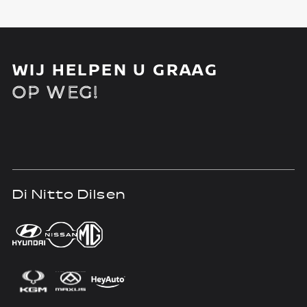
WIJ HELPEN U GRAAG
OP WEG!
Di Nitto Dilsen
D