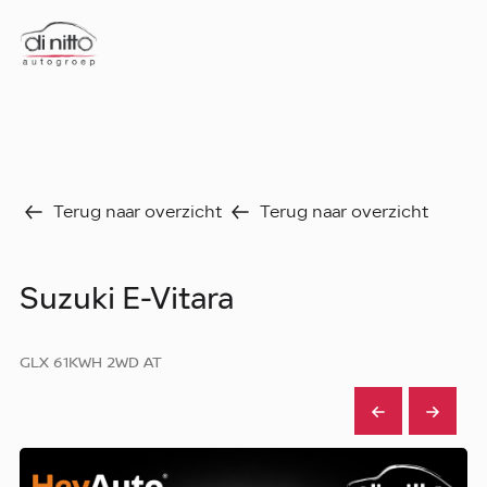
Home
Nieuws
Over ons
Werken bij
Aanbod
Terug naar overzicht
Terug naar overzicht
Vergelijk
Favorieten
Verkocht
Suzuki E-Vitara
Diensten
Faq
Fleet
GLX 61KWH 2WD AT
Autoverhuur
Werkplaats
Carrosseriecenter
Contact