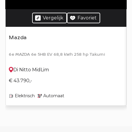
Vergelijk
Favoriet
Mazda
6e MAZDA 6e 5HB EV 68,8 kWh 258 hp Takumi
Di Nitto MidLim
€ 43.790,-
Elektrisch
Automaat