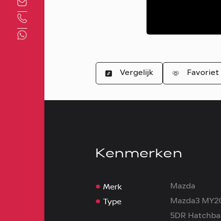
Direct contact
Vergelijk
Favoriet
Kenmerken
Merk
Mazda
Type
Mazda3 MY2
5DR Hatchba