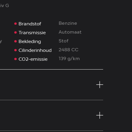
iv G
Brandstof
Benzine
Transmissie
Automaat
Bekleding
y
Stof
Cilinderinhoud
2488 CC
CO2-emissie
139 g/km