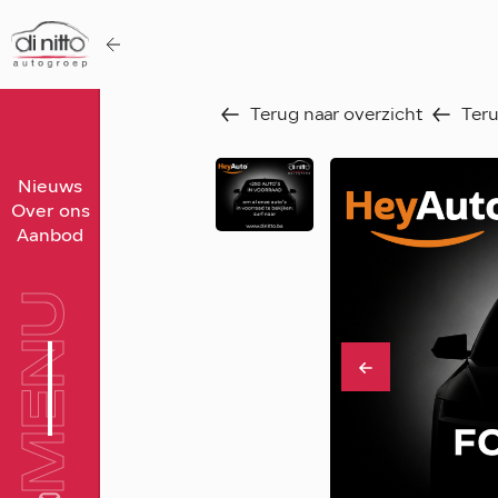
Terug naar overzicht
Teru
Home
Nieuws
Over ons
Nieuws
Aanbod
Over ons
Werken bij
MENU
Aanbod
Vergelijk
Favorieten
Verkocht