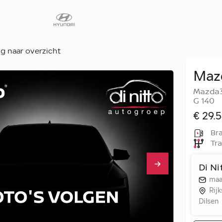
g naar overzicht
Maz
Diensten
Mazda3
Faq
G 140
Fleet
€ 29.5
Autoverhuur
Bra
Tra
Werkplaats
Carrosseriecent
Di Ni
Contact
maa
Rij
Dilsen