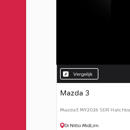
Vergelijk
Mazda 3
Mazda3 MY2026 5DR Hatchback
Di Nitto MidLim