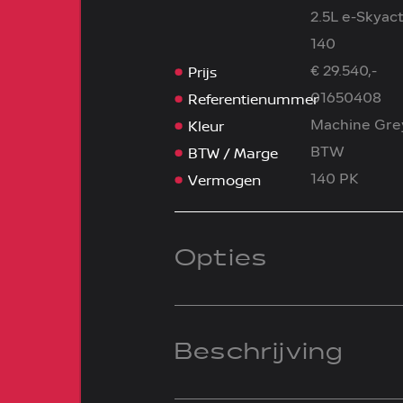
2.5L e-Skyact
140
Prijs
€ 29.540,-
Referentienummer
01650408
Kleur
Machine Gre
BTW / Marge
BTW
Vermogen
140 PK
Opties
Beschrijving