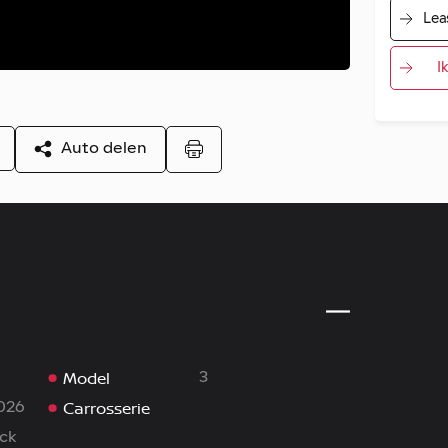
Lea
I
Auto delen
Model
3
Carrosserie
026
ck