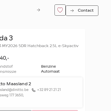
Contact
da 3
 MY2026 5DR Hatchback 2.5L e-Skyactiv
40,-
ndstof
Benzine
Automaat
nsmissie
er
tto Maasland 2
sland@dinitto.be
+32 89 21 21 21
ksweg 177 3650,