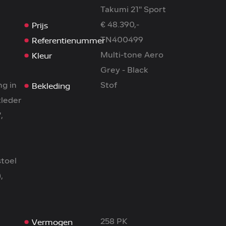
Takumi 21'' Sport
Prijs
€ 48.390,-
Referentienummer
TN400499
Kleur
Multi-tone Aero
Grey - Black
Bekleding
ng in
Stof
tleder
,
toel
,
Vermogen
258 PK