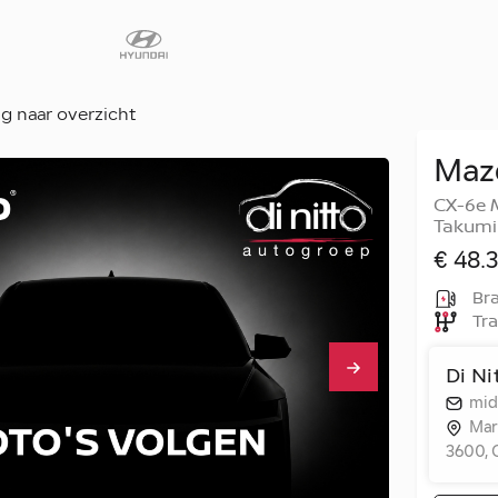
g naar overzicht
Maz
Diensten
CX-6e 
Faq
Takumi 
Fleet
€ 48.3
Autoverhuur
Bra
Tra
Werkplaats
Carrosseriecent
Di N
Contact
mid
Mar
3600, 