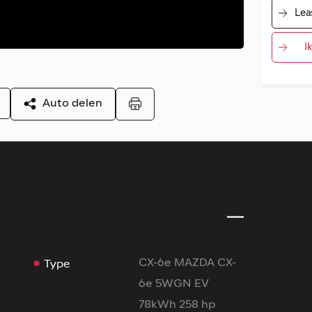
Lea
I
Auto delen
Type
CX-6e MAZDA CX-
6e 5WGN EV
78kWh 258 hp