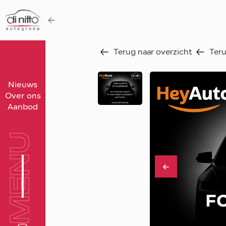
Terug naar overzicht
Teru
Home
Nieuws
Over ons
Nieuws
Aanbod
Over ons
Werken bij
MENU
Aanbod
Vergelijk
Favorieten
Verkocht