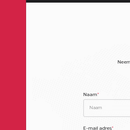
Neem 
Naam
*
E-mail adres
*