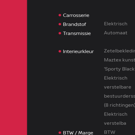
Carrosserie
Brandstof
Elektrisch
Transmissie
Automaat
Interieurkleur
Zetelbekledi
Maztex kuns
'Sporty Black'
Elektrisch
verstelbare
bestuurderss
(8 richtingen)
Elektrisch
verstelba
BTW / Marge
BTW