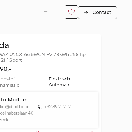
Contact
da
MAZDA CX-6e 5WGN EV 78kWh 258 hp
21'' Sport
90,-
ndstof
Elektrisch
Automaat
nsmissie
er
itto MidLim
lim@dinitto.be
+32 89 21 21 21
cel habetslaan 40
Genk