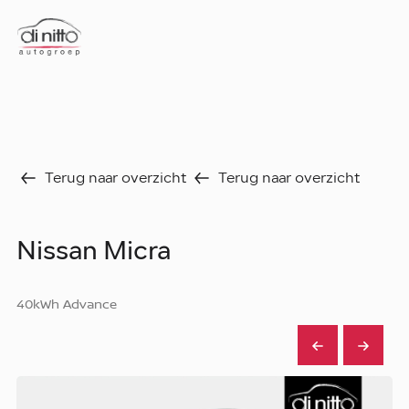
Home
Nieuws
Over ons
Werken bij
Aanbod
Terug naar overzicht
Terug naar overzicht
Vergelijk
Favorieten
Verkocht
Nissan Micra
Diensten
Faq
Fleet
40kWh Advance
Autoverhuur
Werkplaats
Carrosseriecenter
Contact