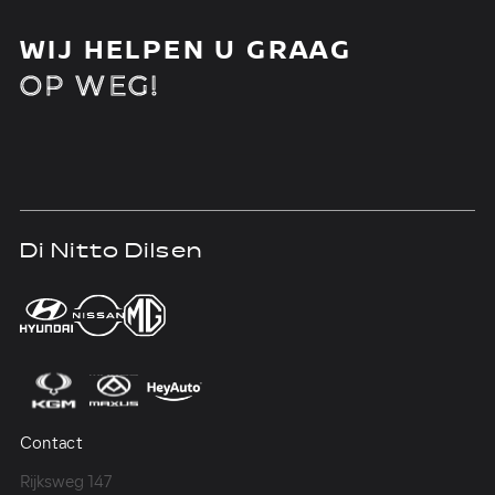
WIJ HELPEN U GRAAG
OP WEG!
Di Nitto Dilsen
D
Contact
Co
Rijksweg 147
Me