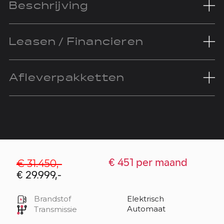
Beschrijving
Leasen / Financieren
Afleverpakketten
€ 31.450,-
€ 451 per maand
€ 29.999,-
Brandstof
Elektrisch
Automaat
Transmissie