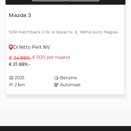
Mazda 3
5DR Hatchback 2.0L e-Skyactiv X, 186hp auto Nagisa
Di Nitto Pelt NV
€ 34.889,-
€ 500 per maand
€ 31.889,-
2025
Benzine
2 km
Automaat