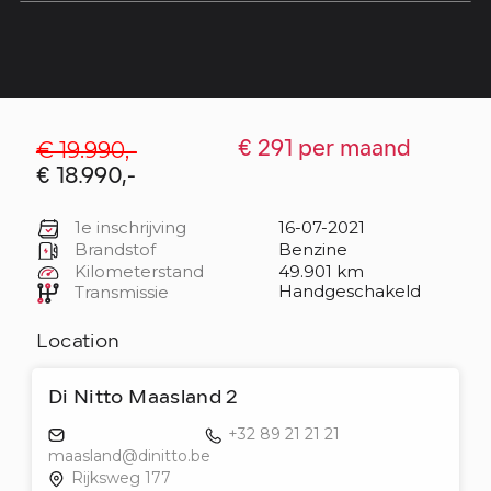
€ 19.990,-
€ 291 per maand
€ 18.990,-
1e inschrijving
16-07-2021
Brandstof
Benzine
Kilometerstand
49.901 km
Handgeschakeld
Transmissie
Location
Di Nitto Maasland 2
+32 89 21 21 21
maasland@dinitto.be
Rijksweg 177