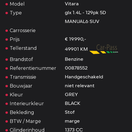
Model
Vitara
Type
glx 1.4L - 129pk 5D
MANUAL6 SUV
Carrosserie
Prijs
€ 19.990,-
Tellerstand
49901 KM
Brandstof
Benzine
Referentienummer
00878552
Transmissie
Handgeschakeld
Bouwjaar
niet relevant
Kleur
GREY
Interieurkleur
BLACK
Bekleding
Stof
BTW / Marge
marge
Cilinderinhoud
1373 CC