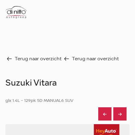
Home
Nieuws
Over ons
Werken bij
Aanbod
Terug naar overzicht
Terug naar overzicht
Vergelijk
Favorieten
Verkocht
Suzuki Vitara
Diensten
Faq
Fleet
glx 1.4L - 129pk 5D MANUAL6 SUV
Autoverhuur
Werkplaats
Carrosseriecenter
Contact