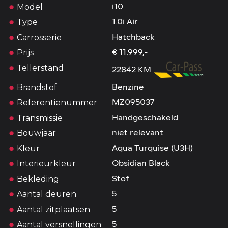
Model
i10
Type
1.0i Air
Carrosserie
Hatchback
Prijs
€ 11.999,-
Tellerstand
22842 KM
Brandstof
Benzine
Referentienummer
MZ095037
Transmissie
Handgeschakeld
Bouwjaar
niet relevant
Kleur
Aqua Turquise (U3H)
Interieurkleur
Obsidian Black
Bekleding
Stof
Aantal deuren
5
Aantal zitplaatsen
5
Aantal versnellingen
5