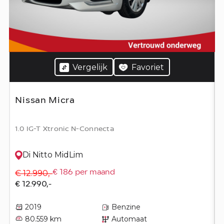
Vergelijk
Favoriet
Nissan Micra
1.0 IG-T Xtronic N-Connecta
Di Nitto MidLim
€ 12.990,-
€ 186 per maand
€ 12.990,-
2019
Benzine
80.559 km
Automaat