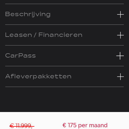
Beschrijving
Leasen / Financieren
CarPass
Afleverpakketten
€ 11.999,-
€ 175 per maand