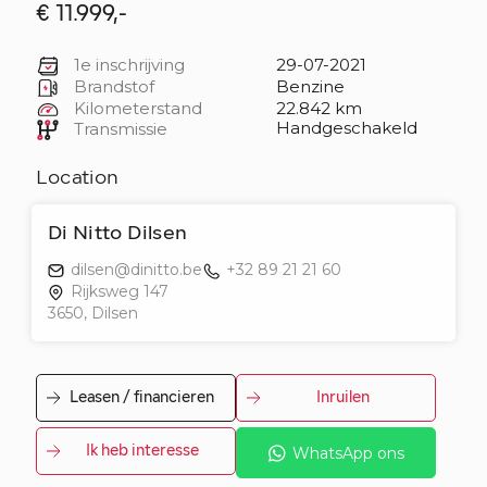
€ 11.999,-
1e inschrijving
29-07-2021
Brandstof
Benzine
Kilometerstand
22.842 km
Handgeschakeld
Transmissie
Location
Di Nitto Dilsen
dilsen@dinitto.be
+32 89 21 21 60
Rijksweg 147
3650, Dilsen
Leasen / financieren
Inruilen
Ik heb interesse
WhatsApp ons