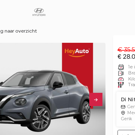
g naar overzicht
€ 35.5
Diensten
€ 28.
Faq
1e 
Fleet
Bra
Kil
Autoverhuur
Tra
Werkplaats
Carrosseriecent
Di Ni
Gen
Contact
Me
Genk