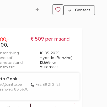
Contact
00,-
€ 509 per maand
000,-
inschrijving
16-05-2025
ndstof
Hybride (Benzine)
ometerstand
12.569 km
Automaat
nsmissie
er
tto Genk
k@dinitto.be
+32 89 21 21 21
eënweg 88 3600,