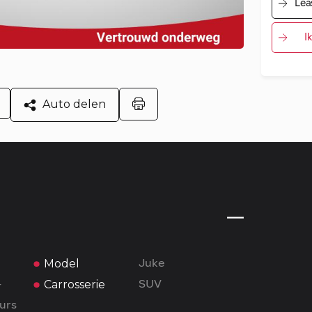
Lea
I
Auto delen
Model
Juke
Carrosserie
-
SUV
urs