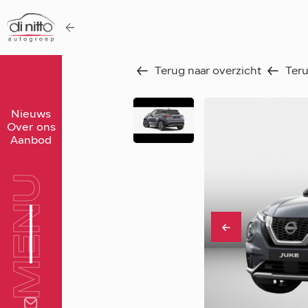
Terug naar overzicht
Teru
Home
Nieuws
Over ons
Nieuws
Aanbod
Over ons
MENU
Werken bij
Aanbod
Vergelijk
Favorieten
Verkocht