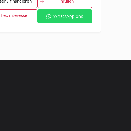
sen / financieren
Inruilen
k heb interesse
WhatsApp ons