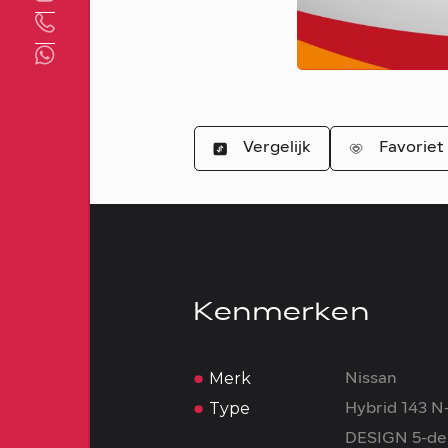
Direct contact
Vergelijk
Favoriet
Kenmerken
Merk
Nissan
Type
Hybrid 143 N
DESIGN 5-de