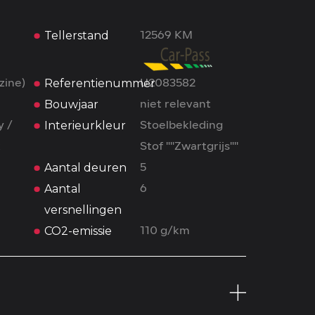
Tellerstand
12569 KM
Referentienummer
zine)
U2083582
Bouwjaar
niet relevant
Interieurkleur
y /
Stoelbekleding
k
Stof ""Zwartgrijs""
Aantal deuren
5
Aantal
6
versnellingen
CO2-emissie
110 g/km