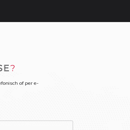
SE
?
fonisch of per e-