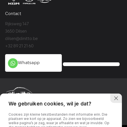
Contact
Co
Rijksweg 147
Me
3650 Dilsen
36
dilsen@dinitto.be
Ge
+32 89 21 21 60
+3
Whatsapp
We gebruiken cookies, wil je dat?
Privacy policy
Linkedin
Facebook
Instagram
Cookies zijn kleine tekstbestanden met informatie erin. Die
plaatsen we kort op je apparaat. Zo zien we bijvoorbeeld
welke pagina’s je zag, waar je afhaakte en wat je invulde. Op