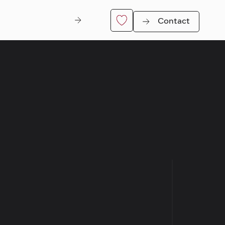
Contact
Di Nitt
er
Genk