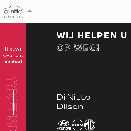
WIJ HELPEN U
OP WEG!
Home
Nieuws
Over ons
Nieuws
Aanbod
Over ons
Werken bij
MENU
Aanbod
Di Nitto
Vergelijk
Dilsen
Favorieten
Verkocht