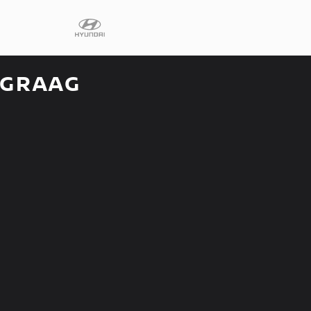
 GRAAG
Diensten
Faq
Fleet
Autoverhuur
Werkplaats
Carrosseriecent
Contact