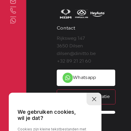
Direct contact
Contact
Rijksweg 147
3650 Dilsen
dilsen@dinitto.be
+32 89 21 21 60
Whatsapp
Contactinformatie
We gebruiken cookies,
wil je dat?
Cookies zijn kleine tekstbestanden met