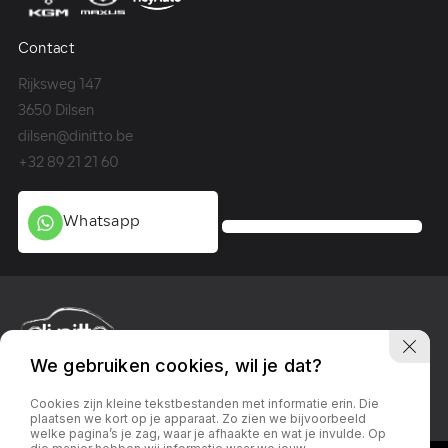
Contact
Co
Rijksweg 147
Me
3650 Dilsen
36
dilsen@dinitto.be
Ge
+32 89 21 21 60
+3
Whatsapp
We gebruiken cookies, wil je dat?
Privacy policy
Linkedin
Facebook
Instagram
Cookies zijn kleine tekstbestanden met informatie erin. Die
plaatsen we kort op je apparaat. Zo zien we bijvoorbeeld
welke pagina’s je zag, waar je afhaakte en wat je invulde. Op