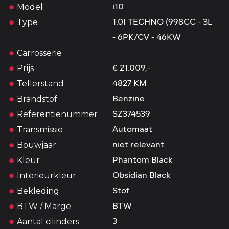
Model
i10
Type
1.0I TECHNO (998CC - 3L
- 6PK/CV - 46KW
Carrosserie
Prijs
€ 21.009,-
Tellerstand
4827 KM
Brandstof
Benzine
Referentienummer
SZ374539
Transmissie
Automaat
Bouwjaar
niet relevant
Kleur
Phantom Black
Interieurkleur
Obsidian Black
Bekleding
Stof
BTW / Marge
BTW
Aantal cilinders
3