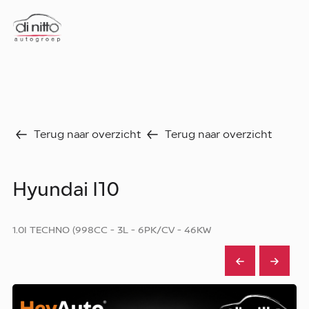
Home
Nieuws
Over ons
Werken bij
Aanbod
Terug naar overzicht
Terug naar overzicht
Vergelijk
Favorieten
Verkocht
Hyundai I10
Diensten
Faq
Fleet
1.0I TECHNO (998CC - 3L - 6PK/CV - 46KW
Autoverhuur
Werkplaats
Carrosseriecenter
Contact