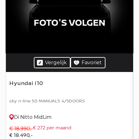
Vergelijk
Favoriet
Hyundai i10
sky n-line 5D MANUAL5 4/5DOORS
.
Di Nitto MidLim
€ 18.990,-
€ 272 per maand
€ 18.490,-