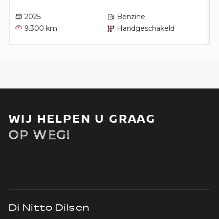
2025
Benzine
9.300 km
Handgeschakeld
WIJ HELPEN U GRAAG
OP WEG!
Di Nitto Dilsen
D