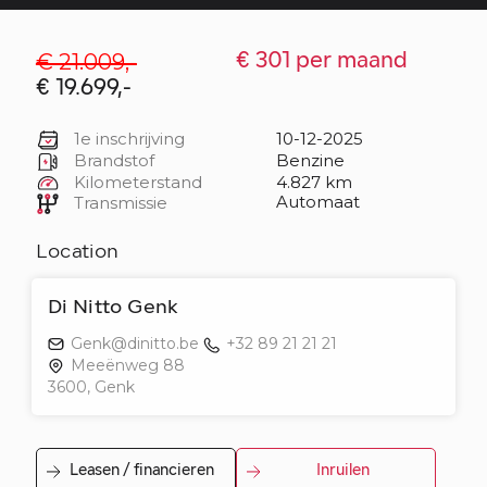
€ 21.009,-
€ 301 per maand
€ 19.699,-
1e inschrijving
10-12-2025
Brandstof
Benzine
Kilometerstand
4.827 km
Automaat
Transmissie
Location
Di Nitto Genk
Genk@dinitto.be
+32 89 21 21 21
Meeënweg 88
3600, Genk
Leasen / financieren
Inruilen