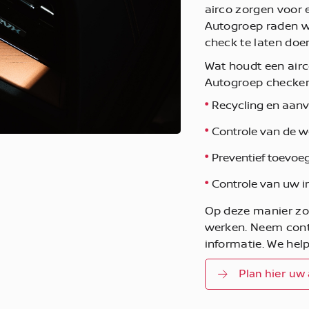
airco zorgen voor e
Autogroep raden w
check te laten doe
Wat houdt een airco
Autogroep checken
Recycling en aanv
Controle van de w
Preventief toevoeg
Controle van uw int
Op deze manier zor
werken. Neem cont
informatie. We hel
Plan hier uw