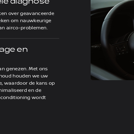
le diagnose
ken over geavanceerde
ieken om nauwkeurige
van airco-problemen.
age en
an genezen. Met ons
erhoud houden we uw
e, waardoor de kans op
nimaliseerd en de
rconditioning wordt