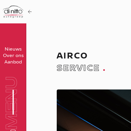
Home
Nieuws
AIRCO
Over ons
Nieuws
Aanbod
SERVICE
.
Over ons
Werken bij
MENU
Aanbod
Vergelijk
Favorieten
Verkocht