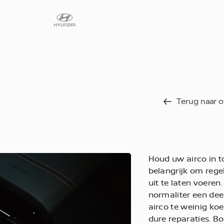
Diensten
Faq
Terug naar o
Fleet
Autoverhuur
Werkplaats
Houd uw airco in to
Carrosseriecent
belangrijk om reg
Contact
uit te laten voeren.
normaliter een dee
airco te weinig koel
dure reparaties. B