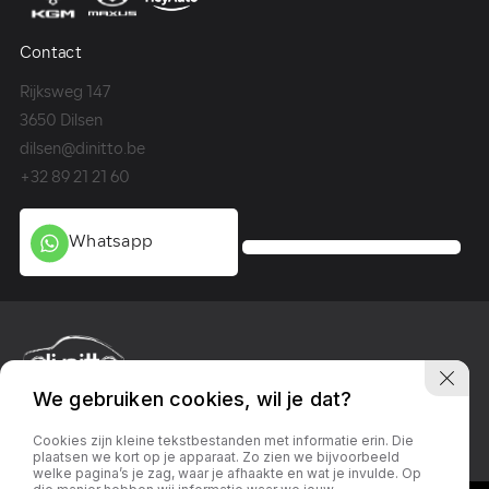
Contact
Co
Rijksweg 147
Me
3650 Dilsen
36
dilsen@dinitto.be
Ge
+32 89 21 21 60
+3
Whatsapp
We gebruiken cookies, wil je dat?
Privacy policy
Linkedin
Facebook
Instagram
Cookies zijn kleine tekstbestanden met informatie erin. Die
plaatsen we kort op je apparaat. Zo zien we bijvoorbeeld
welke pagina’s je zag, waar je afhaakte en wat je invulde. Op